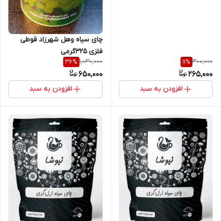
چای سیاه وهل شهرزاد قوطی
فلزی 325گرمی
1,030,000
300,000
36
%
11
%
650,000
265,000
افزودن به سبد
افزودن به سبد