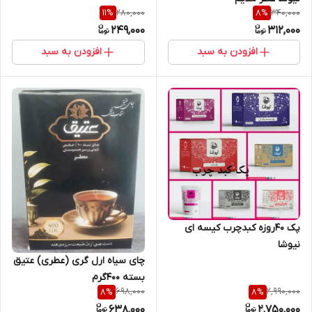
280,000
340,000
11
%
8
%
249,000
312,000
افزودن به سبد
افزودن به سبد
پک ۴۰روزه کبدچرب کیسه ای
نیوشا
چای سیاه ارل گری (عطری) عتیق
بسته 400گرم
698,000
2,990,000
8
%
8
%
638,000
2,750,000