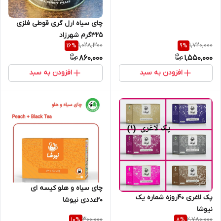
چای سیاه ارل گری قوطی فلزی
325گرم شهرزاد
1,028,300
1,720,000
16
%
9
%
860,000
1,550,000
افزودن به سبد
افزودن به سبد
چای سیاه و هلو کیسه ای
پک لاغری 40روزه شماره یک
20عددی نیوشا
نیوشا
300,000
2,780,000
10
%
8
%