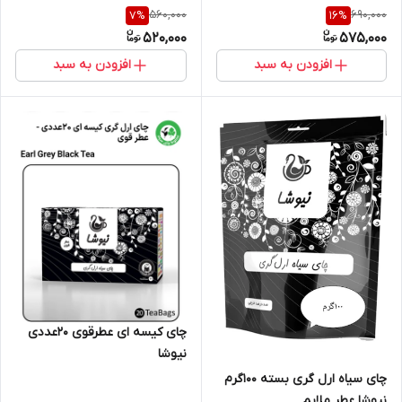
560,000
690,000
7
%
16
%
520,000
575,000
افزودن به سبد
افزودن به سبد
چای کیسه ای عطرقوی 20عددی
نیوشا
چای سیاه ارل گری بسته ۱۰۰گرم
نیوشا عطر ملایم