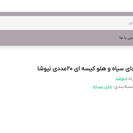
س با ما
ی سیاه و هلو کیسه ای 20عددی نیوشا
ند:
نیوشا
ته‌بندی
:
چای سیاه