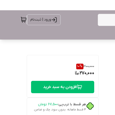
ورود | ثبت‌نام
10
%
300,000
270,000
افزودن به سبد خرید
هر قسط با ترب‌پی:
۶۷٬۵۰۰
تومان
۴ قسط ماهانه. بدون سود، چک و ضامن.