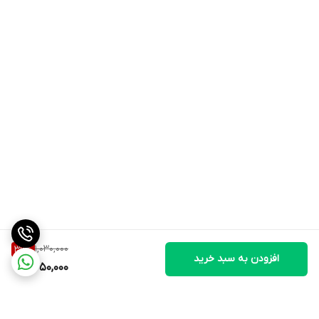
1,030,000
36
%
افزودن به سبد خرید
650,000