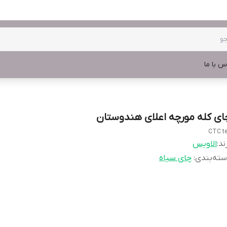
س با ما
ای کله مورچه اعلای هندوستان
CTC t
ند:
الاویس
ته‌بندی
:
چای سیاه