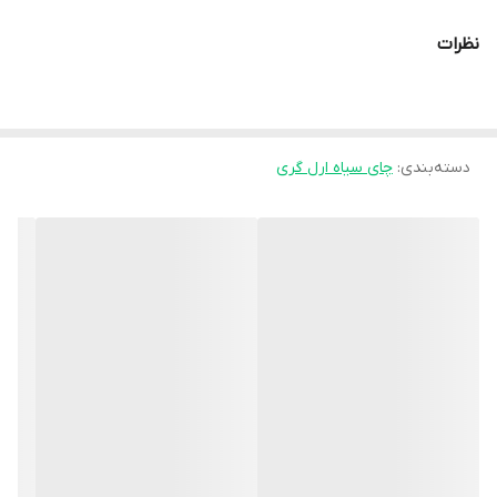
نظرات
دسته‌بندی
:
چای سیاه ارل گری