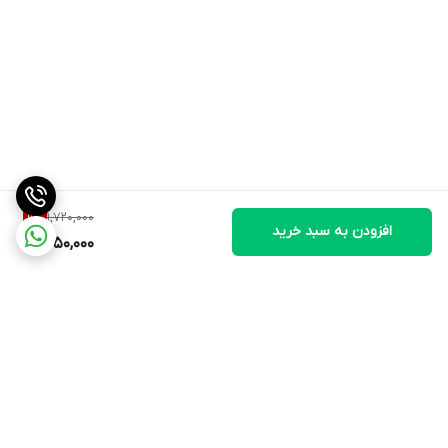
1,720,000
9
%
افزودن به سبد خرید
1,550,000
برگشت به بالا