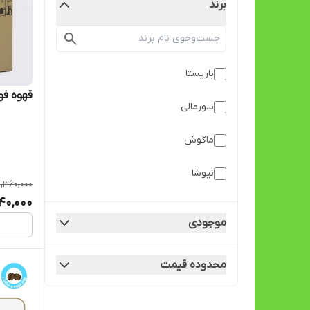
برند
باریستا
قهوه فوری 1*2 نیوشا ب
سورمالی
ماگوش
نیوشا
1,360,000
240,000
نیوشا
موجودی
نیوشا
محدوده قیمت