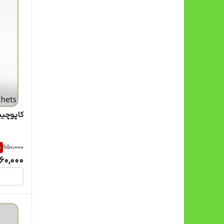
کاپوچینو 
%
950,000
60,000