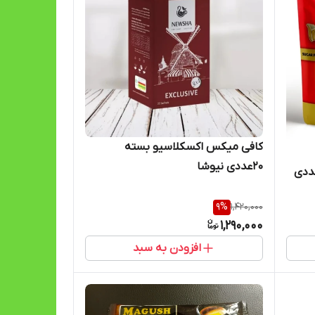
کافی میکس اکسکلاسیو بسته
20عددی نیوشا
9
%
1,420,000
1,290,000
افزودن به سبد