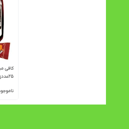
25عددی
ناموجود