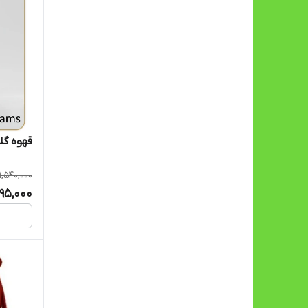
قهوه گلد 100گرمی ن
1,540,000
395,000