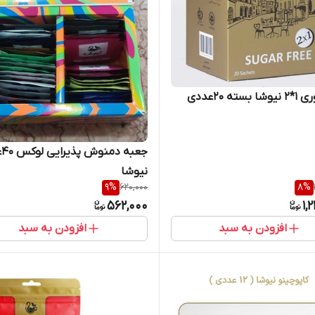
سته 20عددی
جع
نیوشا
9
%
620,000
8
%
562,000
1,
افزودن به سبد
افزودن به سبد