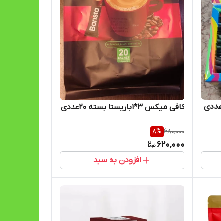
به دمنوش پذیرایی لوکس 40عددی
کافی میکس 3*1باریستا بسته 20عددی
8
%
680,000
620,000
افزودن به سبد