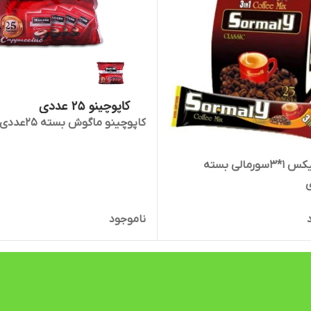
کاپوچینو ماگوش بسته 25عددی
کافی میکس 1*3سورمالی بسته
ناموجود