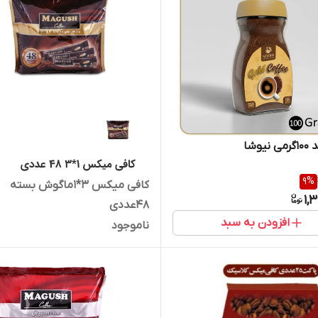
یوشا
9
%
کافی میکس 3*1ماگوش بسته
1,
48عددی
افزودن به سبد
ناموجود