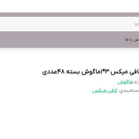
س با ما
ی میکس 3*1ماگوش بسته 48عددی
ند:
ماگوش
ته‌بندی
:
کافی میکس