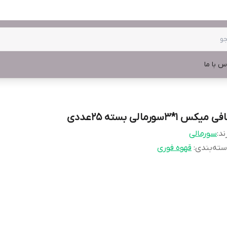
س با ما
ی میکس 1*3سورمالی بسته 25عددی
ند:
سورمالی
ته‌بندی
:
قهوه فوری