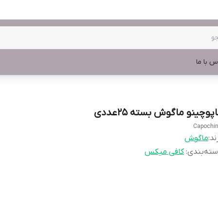
س با ما
پوچینو ماگوش بسته 25عددی
Capochi
ند:
ماگوش
ته‌بندی
:
کافی میکس