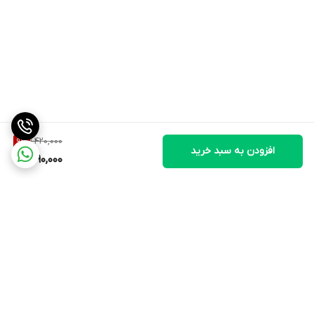
1,420,000
9
%
افزودن به سبد خرید
1,290,000
برگشت به بالا