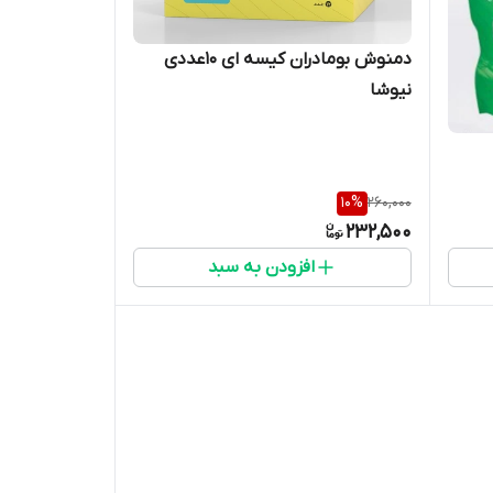
دمنوش بومادران کیسه ای ۱۰عددی
نیوشا
10
%
260,000
232,500
افزودن به سبد