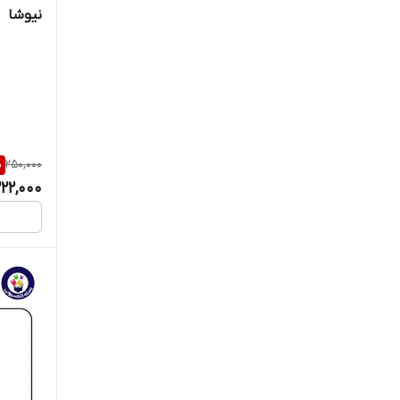
نیوشا
%
250,000
222,000