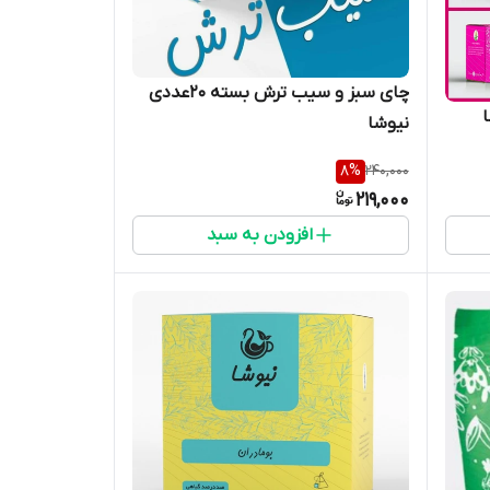
چای سبز و سیب ترش بسته 20عددی
نیوشا
8
%
240,000
219,000
افزودن به سبد