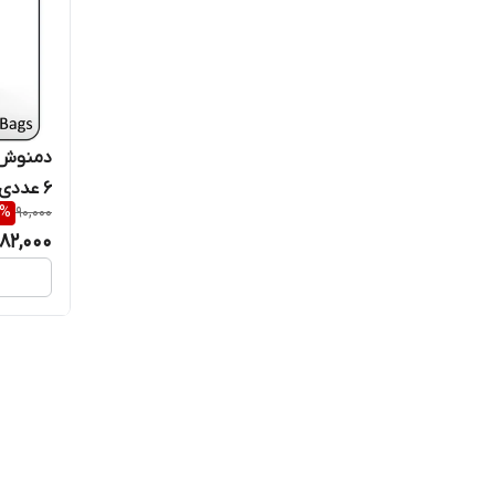
دمنوش 
۶ عددی
%
90,000
82,000