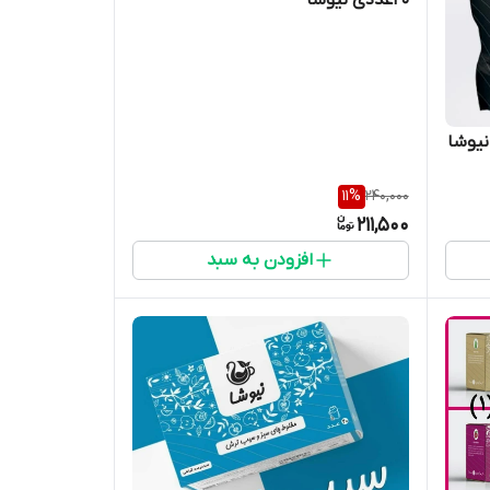
20عددی نیوشا
11
%
240,000
211,500
افزودن به سبد