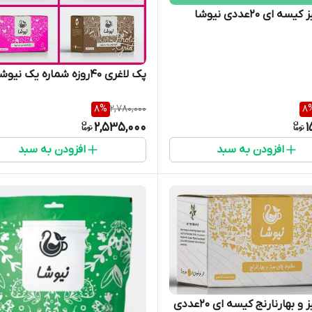
ه ای 20عددی نیوشا
پک لاغری 40روزه شماره یک نیوشا
8
%
2,780,000
8
2,535,000
1
افزودن به سبد
افزودن به سبد
چای سبز و بهارنارنج کیسه ای 20عددی