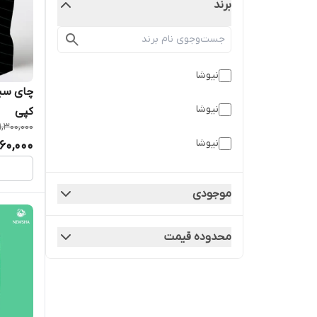
برند
نیوشا
نیوشا
کپی
1,300,000
نیوشا
,160,000
موجودی
محدوده قیمت