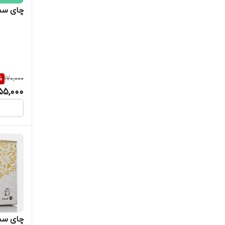
چای سبز کیس
%
170,000
55,000