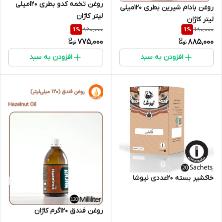
روغن تخمه کدو بطری 120میلی
روغن بادام شیرین بطری 120میلی
لیتر کاژان
لیتر کاژان
860,000
980,000
9
%
9
%
775,000
885,000
افزودن به سبد
افزودن به سبد
خاکشیر بسته ۲۰عددی نیوشا
روغن فندق 120گرم کاژان