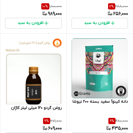
1,100,000
288,000
10
%
11
%
989,000
256,000
افزودن به سبد
افزودن به سبد
دانه کینوآ سفید بسته ۲۰۰ نیوشا
روغن گردو 120 میلی لیتر کاژان
671,000
480,000
9
%
9
%
609,000
435,000