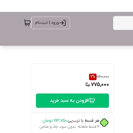
ورود | ثبت‌نام
9
%
860,000
775,000
افزودن به سبد خرید
هر قسط با ترب‌پی:
۱۹۳٬۷۵۰
تومان
۴ قسط ماهانه. بدون سود، چک و ضامن.