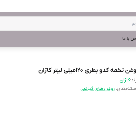
س با ما
غن تخمه کدو بطری 120میلی لیتر کاژان
ند:
کاژان
ته‌بندی
:
روغن های گیاهی