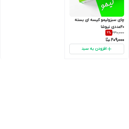
چای سبزولیمو کیسه ای بسته
20عددی نیوشا
230,000
9
%
209,000
افزودن به سبد