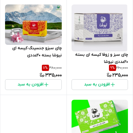
چای سبزو جنسینگ کیسه ای
چای سبز و زوفا کیسه ای بسته
نیوشا بسته 20عددی
20عددی نیوشا
380,000
260,000
11
%
9
%
335,000
235,000
افزودن به سبد
افزودن به سبد