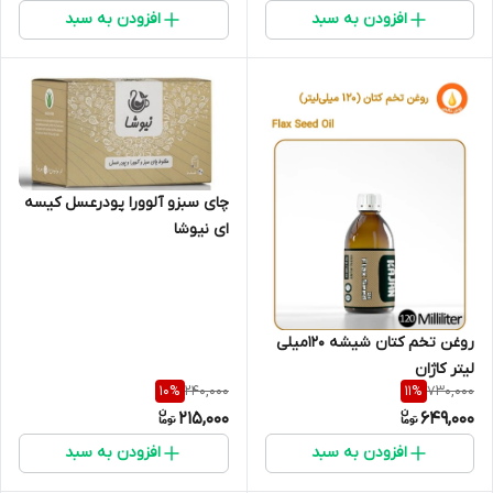
افزودن به سبد
افزودن به سبد
چای سبزو آلوورا پودرعسل کیسه
ای نیوشا
روغن تخم کتان شیشه 120میلی
لیتر کاژان
240,000
730,000
10
%
11
%
215,000
649,000
افزودن به سبد
افزودن به سبد