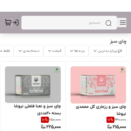
چای سبز
پربازدیدترین
برندها
قیمت
دسته‌بندی
فقط م
چای سبز و نعنا فلفلی نیوشا
چای سبز و رزماری گل محمدی
بسته 20عددی
نیوشا
250,000
240,000
10
%
10
%
225,000
215,000