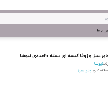
س با ما
ی سبز و زوفا کیسه ای بسته 20عددی نیوشا
ند:
نیوشا
ته‌بندی
:
چای سبز