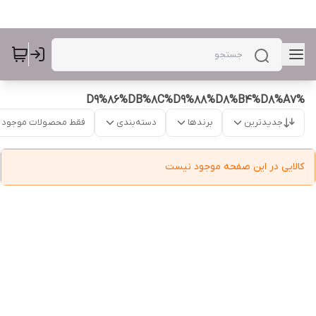
%D9%86%DB%8C%D9%88%D8%B4%D8%A7
جدیدترین
برندها
دسته‌بندی
فقط محصولات موجود
کالایی در این صفحه موجود نیست