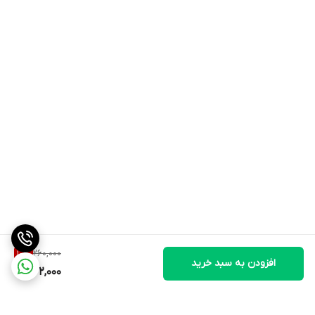
260,000
10
%
افزودن به سبد خرید
232,000