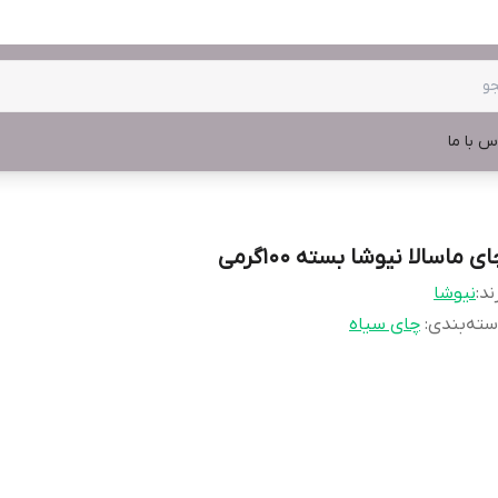
س با ما
ی ماسالا نیوشا بسته 100گرمی
ند:
نیوشا
ته‌بندی
:
چای سیاه