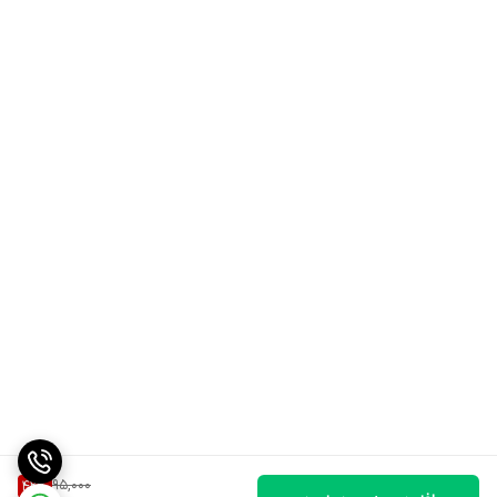
95,000
42
%