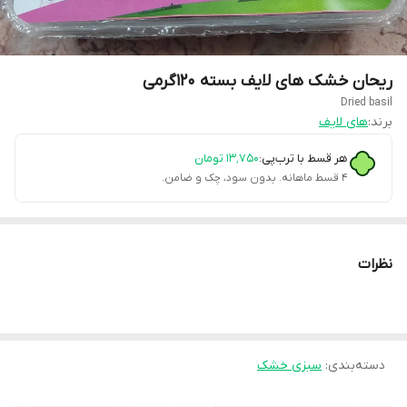
ریحان خشک های لایف بسته 120گرمی
Dried basil
برند:
های لایف
هر قسط با ترب‌پی:
۱۳٬۷۵۰
تومان
۴ قسط ماهانه. بدون سود، چک و ضامن.
نظرات
دسته‌بندی
:
سبزی خشک