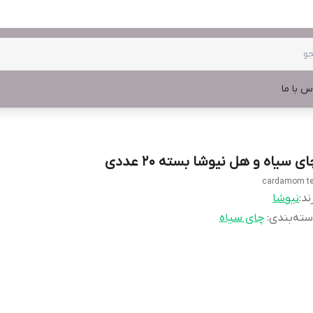
س با ما
ی سیاه و هل نیوشا بسته 20 عددی
cardamom t
ند:
نیوشا
ته‌بندی
:
چای سیاه