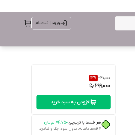
ورود | ثبت‌نام
12
%
340,000
299,000
افزودن به سبد خرید
هر قسط با ترب‌پی:
۷۴٬۷۵۰
تومان
۴ قسط ماهانه. بدون سود، چک و ضامن.