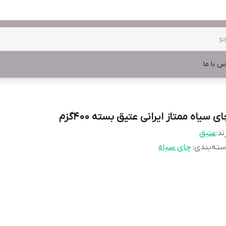
س با ما
ی سیاه ممتاز ایرانی عتیق بسته 400گزم
ند:
عتیق
ته‌بندی
:
چای سیاه