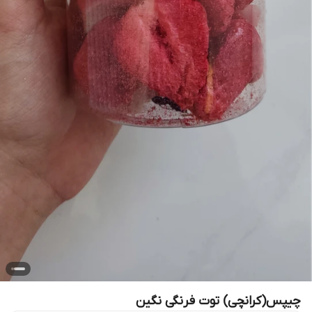
چیپس(کرانچی) توت فرنگی نگین