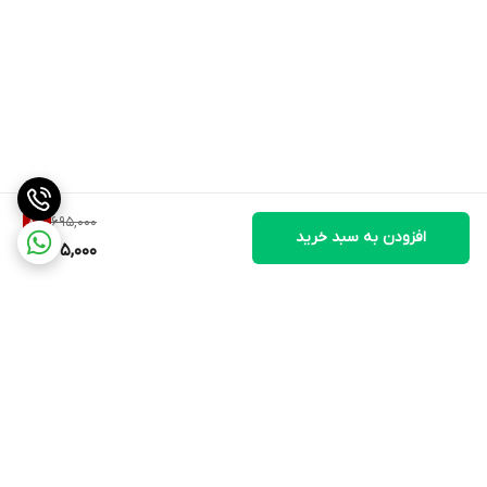
695,000
8
%
افزودن به سبد خرید
635,000
برگشت به بالا