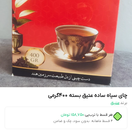
چای سیاه ساده عتیق بسته 400گرمی
برند:
عتیق
هر قسط با ترب‌پی:
۱۵۸٬۷۵۰
تومان
۴ قسط ماهانه. بدون سود، چک و ضامن.