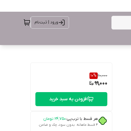
ورود | ثبت‌نام
10
%
110,000
99,000
افزودن به سبد خرید
هر قسط با ترب‌پی:
۲۴٬۷۵۰
تومان
۴ قسط ماهانه. بدون سود، چک و ضامن.