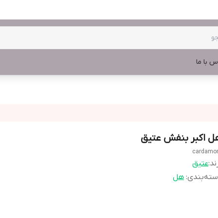
س با ما
ل اکبر بنفش عتیق
cardam
ند:
عتیق
ته‌بندی
:
هل