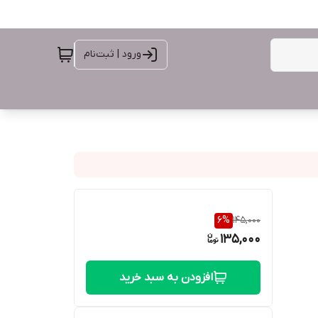
ورود | ثبت‌نام
6
%
145,000
135,000
افزودن به سبد خرید