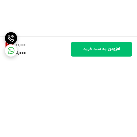
1,100,000
9
%
افزودن به سبد خرید
995,000
برگشت به بالا