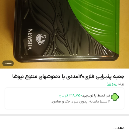
جعبه پذیرایی فلزی120عددی با دمنوشهای متنوع نیوشا
برند:
نیوشا
هر قسط با ترب‌پی:
۲۴۸٬۷۵۰
تومان
۴ قسط ماهانه. بدون سود، چک و ضامن.
نظرات