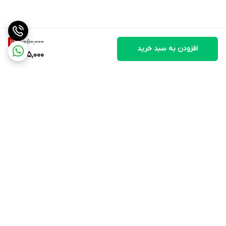
1,050,000
11
%
افزودن به سبد خرید
925,000
برگشت به بالا