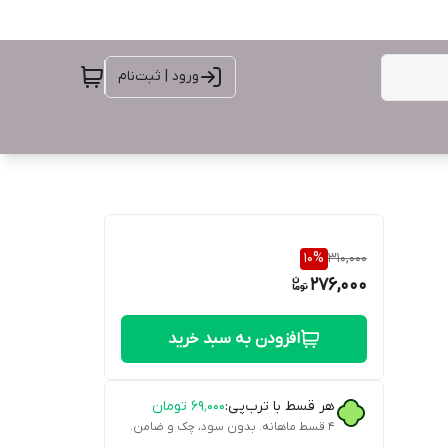
ورود | ثبت‌نام
10
%
310,000
276,000
افزودن به سبد خرید
هر قسط با ترب‌پی:
۶۹٬۰۰۰
تومان
۴ قسط ماهانه. بدون سود، چک و ضامن.