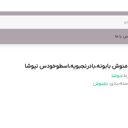
س با ما
منوش بابونه،بادرنجبویه،اسطوخودس نیوشا
ند:
نیوشا
ته‌بندی
:
دمنوش