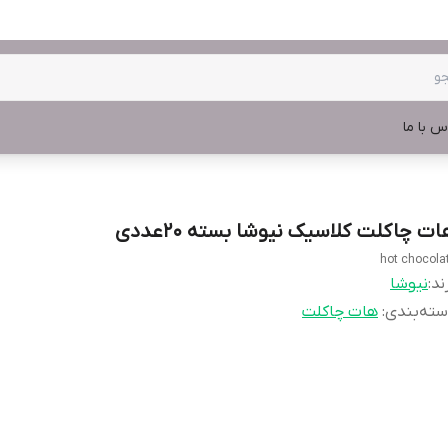
س با ما
ات چاکلت کلاسیک نیوشا بسته 20عددی
hot chocola
ند:
نیوشا
ته‌بندی
:
هات چاکلت