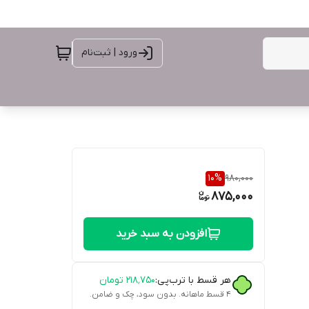
ورود | ثبت‌نام
10
%
980,000
875,000
افزودن به سبد خرید
هر قسط با ترب‌پی:
۲۱۸٬۷۵۰
تومان
۴ قسط ماهانه. بدون سود، چک و ضامن.